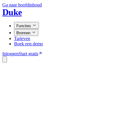
Ga naar hoofdinhoud
Duke
Functies
Bronnen
Tarieven
Boek een demo
Inloggen
Start gratis
Home
Blog
Chatbot